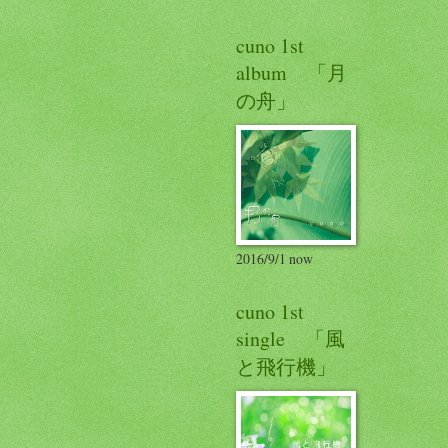
cuno 1st
album 「月
の舟」
2016/9/1 now
cuno 1st
single 「風
と飛行機」