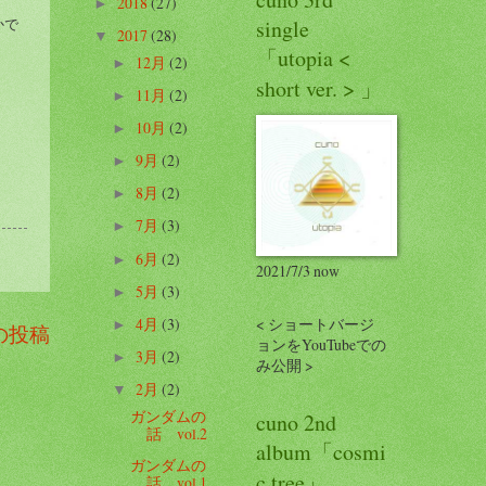
2018
(27)
►
かで
single
2017
(28)
▼
「utopia <
12月
(2)
►
short ver. > 」
11月
(2)
►
10月
(2)
►
9月
(2)
►
8月
(2)
►
7月
(3)
►
6月
(2)
►
2021/7/3 now
5月
(3)
►
4月
(3)
< ショートバージ
►
の投稿
ョンをYouTubeでの
3月
(2)
►
み公開 >
2月
(2)
▼
ガンダムの
cuno 2nd
話 vol.2
album「cosmi
ガンダムの
c tree」
話 vol.1