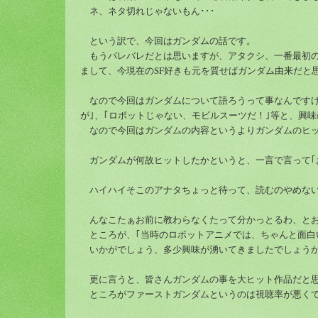
ネ、ネタ切れじゃないもん･･･
という訳で、今回はガンダムの話です。
もうバレバレだとは思いますが、アタクシ、一番最初の
まして、今現在のSF好きも元を質せばガンダム由来だと
なので今回はガンダムについて語ろうって事なんですけど
が｣、｢ロボットじゃない、モビルスーツだ！｣等と、興
なので今回はガンダムの内容というよりガンダムのヒッ
ガンダムが何故ヒットしたかというと、一言で言って｢
ハイハイそこのアナタちょっと待って、読むのやめな
んなこたぁお前に教わらなくたって分かっとるわ、と
ところが、｢当時のロボットアニメでは、ちゃんと面白
いかがでしょう、多少興味が湧いてきましたでしょう
更に言うと、皆さんガンダムの事を大ヒット作品だと
ところがファーストガンダムというのは視聴率が悪くて