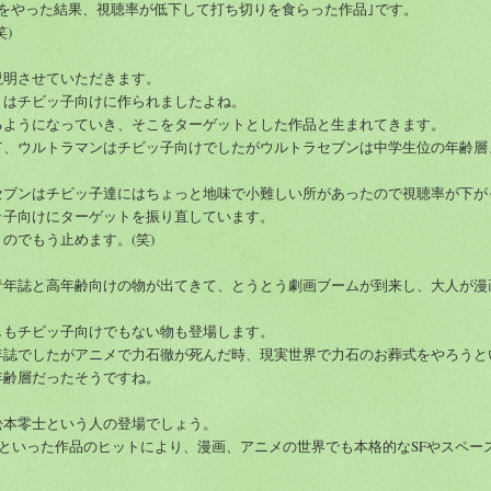
をやった結果、視聴率が低下して打ち切りを食らった作品｣です。
)
明させていただきます。
はチビッ子向けに作られましたよね。
ようになっていき、そこをターゲットとした作品と生まれてきます。
、ウルトラマンはチビッ子向けでしたがウルトラセブンは中学生位の年齢層
ブンはチビッ子達にはちょっと地味で小難しい所があったので視聴率が下が
ッ子向けにターゲットを振り直しています。
でもう止めます。(笑)
年誌と高年齢向けの物が出てきて、とうとう劇画ブームが到来し、大人が漫
もチビッ子向けでもない物も登場します。
誌でしたがアニメで力石徹が死んだ時、現実世界で力石のお葬式をやろうと
年齢層だったそうですね。
本零士という人の登場でしょう。
といった作品のヒットにより、漫画、アニメの世界でも本格的なSFやスペー