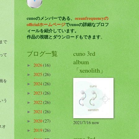
cunoのメンバーである、
oceanfrequencyの
official
ホームページ
でcunoの詳細なプロフ
ィールを紹介しています。
作品の視聴とダウンロードもできます
。
まで
ブログ一覧
cuno 3rd
って
album
2026
(16)
►
「xenolith」
2025
(26)
►
画を
2024
(26)
►
2023
(26)
►
いう
2022
(26)
►
2021
(26)
►
2020
(27)
►
2021/7/16 now
スオ
2019
(26)
►
cuno 3rd