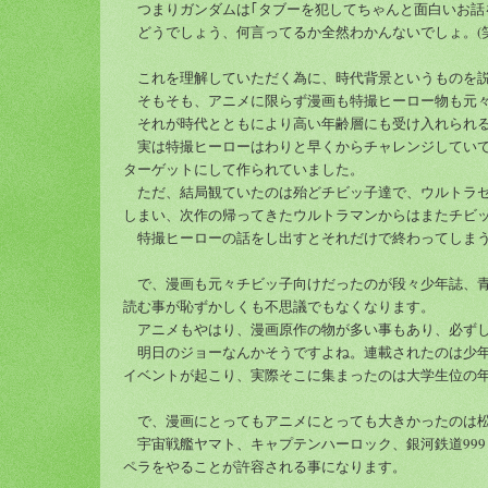
つまりガンダムは｢タブーを犯してちゃんと面白いお話
どうでしょう、何言ってるか全然わかんないでしょ。(笑
これを理解していただく為に、時代背景というものを説
そもそも、アニメに限らず漫画も特撮ヒーロー物も元々
それが時代とともにより高い年齢層にも受け入れられる
実は特撮ヒーローはわりと早くからチャレンジしていて
ターゲットにして作られていました。
ただ、結局観ていたのは殆どチビッ子達で、ウルトラセ
しまい、次作の帰ってきたウルトラマンからはまたチビ
特撮ヒーローの話をし出すとそれだけで終わってしまうの
で、漫画も元々チビッ子向けだったのが段々少年誌、青
読む事が恥ずかしくも不思議でもなくなります。
アニメもやはり、漫画原作の物が多い事もあり、必ずし
明日のジョーなんかそうですよね。連載されたのは少年
イベントが起こり、実際そこに集まったのは大学生位の
で、漫画にとってもアニメにとっても大きかったのは松
宇宙戦艦ヤマト、キャプテンハーロック、銀河鉄道999
ペラをやることが許容される事になります。